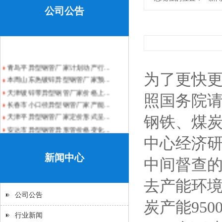
公司公告
青岛平异型钢管厂家计划动产行...
本周山东热镀锌异型钢管厂家预...
为了更快更
天津镀锌带异型钢管厂家价格上...
照国务院请
长春市小口径异型钢管厂家产能...
天津平异型钢管厂家定价形式呈...
钢铁、煤炭
安达市异型钢管异形管价格变化...
连云港市不锈钢管厂价直销价格...
中心经济研
泰安市椭圆无缝价格
新闻中心
今日聊城市平异型钢管护栏参数
中间督查的
去产能环境
公司公告
炭产能95
行业新闻